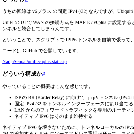
うちの回線は v6プラス の固定 IPv4 (/32) なんですが、Ubiquiti
UniFi の UI で WAN の接続方式を MAP-E / v6plus に設定す
ンネルと競合してしまうんです。
ということで、スクリプトで IPIP6 トンネルを自前で張って、
コードは GitHub で公開しています。
NadjaSenpai/unifi-v6plus-static-ip
どういう構成か
#
やっていることの概要はこんな感じです。
ISP の BR (Border Relay) に向けて
トンネル (IPv4-i
ipip6
固定 IPv4 /32 をトンネルインターフェースに割り当てる
LAN からのフォワードトラフィックを専用のルーティ
ネイティブ IPv6 はそのまま維持する
ネイティブ IPv6 を壊さないために、トンネルローカルの IPv6 
/64 で追加すると IPv6 のソースアドレス選択が狂って、ネイ