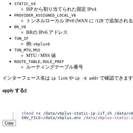
STATIC_V4
ISP から割り当てられた固定 IPv4
PROVIDER_ASSIGNED_LOCAL_V6
トンネルローカル IPv6 (WAN に /128 で追加される
BR_V6
BRの IPv6 アドレス
TUN_IF
例:
v6plus0
,
TUN_MTU
MSS
MTU / MSS 値
,
ROUTE_TABLE
RULE_PREF
ルーティングテーブル番号
インターフェース名は
や
で確認できます
ip link
ip -6 addr
apply する
#
chmod
 +x
 /data/v6plus-static-ip-iif.sh
 /data/v
ENV_FILE
=
/data/v6plus.env
 /data/v6plus-static-
Copy