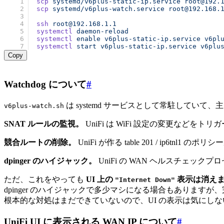
scp
 systemd/v6plus-static-ip.service
 root@192.
scp
 systemd/v6plus-watch.service
 root@192.168.
ssh
 root@192.168.1.1
systemctl
 daemon-reload
systemctl
 enable
 v6plus-static-ip.service
 v6pl
systemctl
 start
 v6plus-static-ip.service
 v6plu
Copy
Watchdog について
#
は systemd サービスとして常駐していて、
v6plus-watch.sh
SNAT ルールの監視。
UniFi は WiFi 設定の変更などをト
競合ルートの削除。
UniFi が作る table 201 / ip6t
dpinger のハイジャック。
UniFi の WAN ヘルスチェックプロセス 
ただ、これをやっても
UI 上の
表示は消え
"Internet Down"
dpinger のハイジャックで多少マシになる場合もあります
根本的な対処はまだできていないので、UI の表示は気にし
UniFi UI に表示される WAN IP について
#