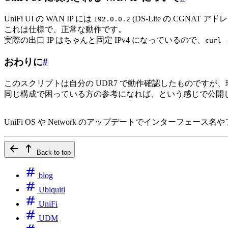
UniFi UI の WAN IP には
(DS-Lite の CGNAT 
192.0.0.2
これは仕様で、正常な動作です。
実際の出口 IP はちゃんと固定 IPv4 になっているので、
curl 
おわりに
#
このスクリプトは自分の UDR7 で動作確認したものですが
同じ構成で困っている方の参考になれば、という感じで公開
UniFi OS や Network のアップデートでインター
Back to top
blog
Ubiquiti
UniFi
UDM