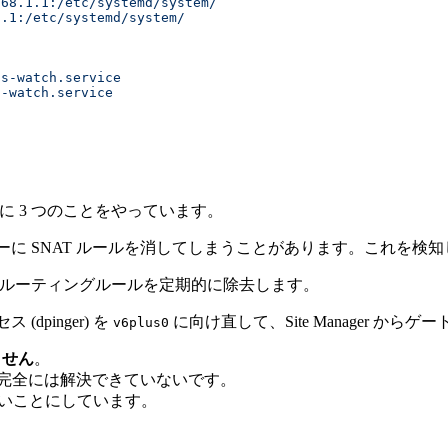
168.1.1:/etc/systemd/system/
1.1:/etc/systemd/system/
us-watch.service
s-watch.service
主に 3 つのことをやっています。
リガーに SNAT ルールを消してしまうことがあります。これを検知して自
nl1 のポリシールーティングルールを定期的に除去します。
(dpinger) を
に向け直して、Site Manager 
v6plus0
ません
。
が、完全には解決できていないです。
ないことにしています。