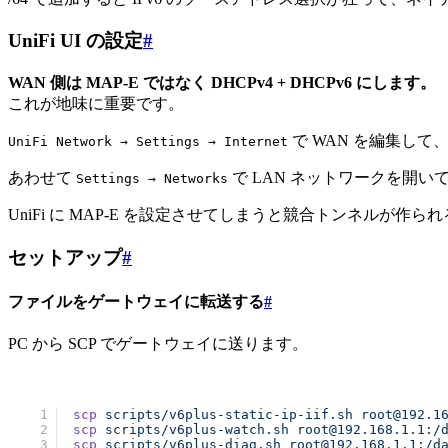
UniFi UI の設定
#
WAN 側は MAP-E ではなく DHCPv4 + DHCPv6 にします。
これが地味に重要です。
で WAN を編集して、IPv4
UniFi Network → Settings → Internet
あわせて
で LAN ネットワークを開いて、IPv6 
Settings → Networks
UniFi に MAP-E を設定させてしまうと競合トンネル
セットアップ
#
ファイルをゲートウェイに転送する
#
PC から SCP でゲートウェイに送ります。
scp
 scripts/v6plus-static-ip-iif.sh
 root@192.1
scp
 scripts/v6plus-watch.sh
 root@192.168.1.1:/
scp
 scripts/v6plus-diag.sh
 root@192.168.1.1:/d