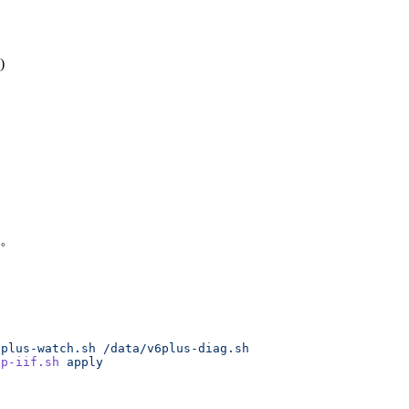
)
。
6plus-watch.sh
 /data/v6plus-diag.sh
ip-iif.sh
 apply