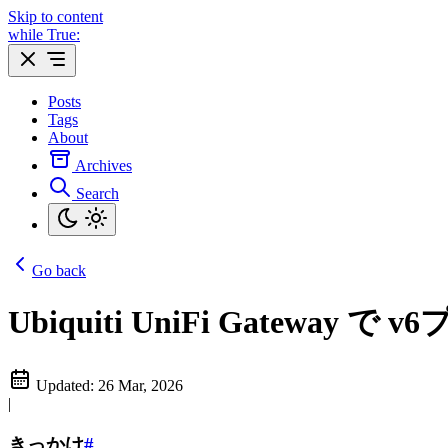
Skip to content
while True:
Posts
Tags
About
Archives
Search
Go back
Ubiquiti UniFi Gateway 
Updated:
26 Mar, 2026
|
きっかけ
#