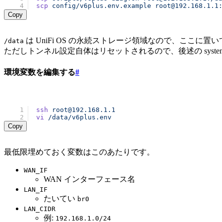
scp
 config/v6plus.env.example
 root@192.168.1.1
Copy
は UniFi OS の永続ストレージ領域なので、ここに
/data
ただしトンネル設定自体はリセットされるので、後述の syste
環境変数を編集する
#
ssh
 root@192.168.1.1
vi
 /data/v6plus.env
Copy
最低限埋めておく変数はこのあたりです。
WAN_IF
WAN インターフェース名
LAN_IF
たいてい
br0
LAN_CIDR
例:
192.168.1.0/24