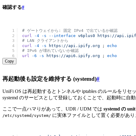
確認する
#
# ゲートウェイから: 固定 IPv4 で出ているか確認
curl
 -4
 -s
 --interface
 v6plus0
 https://api.ipi
# LAN クライアントから
curl
 -4
 -s
 https://api.ipify.org
 ; 
echo
# IPv6 が壊れていないか確認 
url
 -6
 -s
 https://api6.ipify.org
 ; 
echo
Copy
再起動後も設定を維持する (systemd)
#
UniFi OS は再起動するとトンネルや iptables のルールを
systemd のサービスとして登録しておくことで、起動時に自動で
ここで一点ハマりがあって、UDR / UDM では
systemd の u
に実体ファイルとして置く必要があり
/etc/systemd/system/