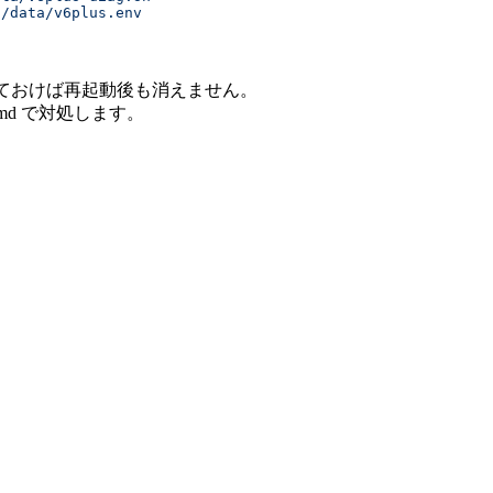
:/data/v6plus.env
置いておけば再起動後も消えません。
md で対処します。