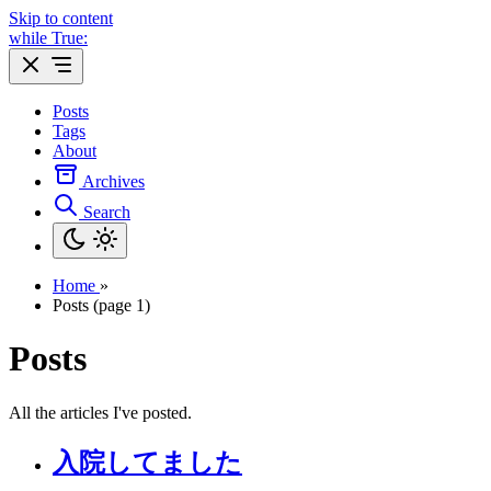
Skip to content
while True:
Posts
Tags
About
Archives
Search
Home
»
Posts (page 1)
Posts
All the articles I've posted.
入院してました