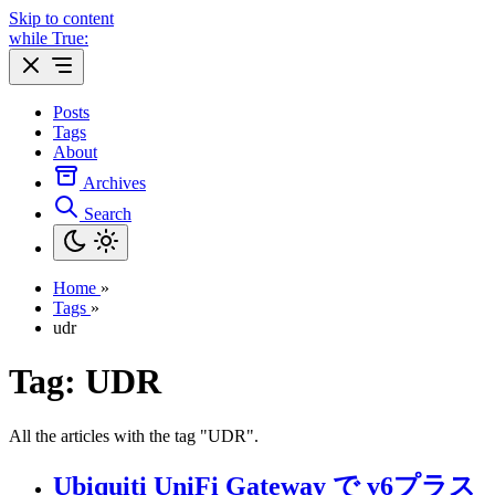
Skip to content
while True:
Posts
Tags
About
Archives
Search
Home
»
Tags
»
udr
Tag: UDR
All the articles with the tag "UDR".
Ubiquiti UniFi Gateway で v6プラス