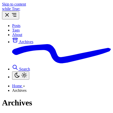
Skip to content
while True:
Posts
Tags
About
Archives
Search
Home
»
Archives
Archives