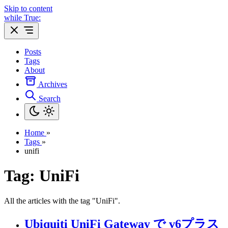
Skip to content
while True:
Posts
Tags
About
Archives
Search
Home
»
Tags
»
unifi
Tag: UniFi
All the articles with the tag "UniFi".
Ubiquiti UniFi Gateway で v6プラス