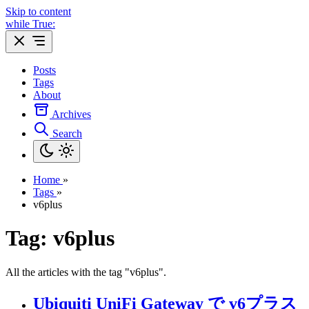
Skip to content
while True:
Posts
Tags
About
Archives
Search
Home
»
Tags
»
v6plus
Tag: v6plus
All the articles with the tag "v6plus".
Ubiquiti UniFi Gateway で v6プラス