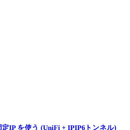
ラス固定IP を使う (UniFi + IPIP6トンネル)