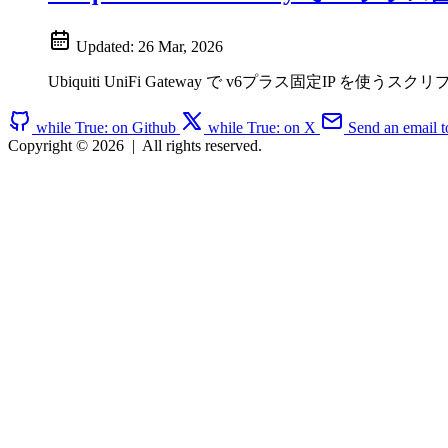
Updated:
26 Mar, 2026
Ubiquiti UniFi Gateway で v6プラス固定IP を
while True: on Github
while True: on X
Send an email t
Copyright © 2026
|
All rights reserved.