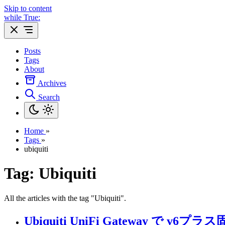
Skip to content
while True:
Posts
Tags
About
Archives
Search
Home
»
Tags
»
ubiquiti
Tag: Ubiquiti
All the articles with the tag "Ubiquiti".
Ubiquiti UniFi Gateway で v6プ