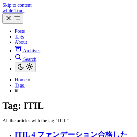
Skip to content
while True:
Posts
Tags
About
Archives
Search
Home
»
Tags
»
itil
Tag: ITIL
All the articles with the tag "ITIL".
ITIL 4 ファンデーション合格した