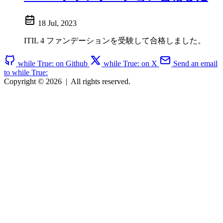
18 Jul, 2023
ITIL 4 ファンデーションを受験して合格しました。
while True: on Github
while True: on X
Send an email
to while True:
Copyright © 2026
|
All rights reserved.