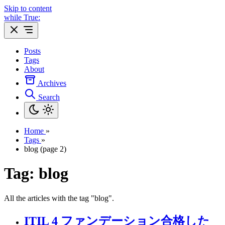
Skip to content
while True:
Posts
Tags
About
Archives
Search
Home
»
Tags
»
blog (page 2)
Tag: blog
All the articles with the tag "blog".
ITIL 4 ファンデーション合格した