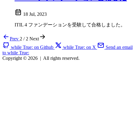
18 Jul, 2023
ITIL 4 ファンデーションを受験して合格しました。
Prev
2 / 2
Next
while True: on Github
while True: on X
Send an email
to while True:
Copyright © 2026
|
All rights reserved.