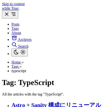
Skip to content
while True:
Posts
Tags
About
Archives
Search
Home
»
Tags
»
typescript
Tag: TypeScript
All the articles with the tag "TypeScript".
Astro + Sanity 構成にリニューアル